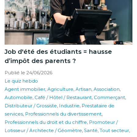
Job d'été des étudiants = hausse
d’impôt des parents ?
Publié le
24/06/2026
Le quiz hebdo
Agent immobilier
,
Agriculture
,
Artisan
,
Association
,
Automobile
,
Café / Hôtel / Restaurant
,
Commerçant
,
Distributeur / Grossiste
,
Industrie
,
Prestataire de
services
,
Professionnels du divertissement
,
Professionnels du droit et du chiffre
,
Promoteur /
Lotisseur / Architecte / Géomètre
,
Santé
,
Tout secteur
,