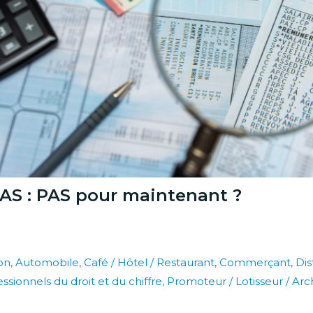
AS : PAS pour maintenant ?
on
,
Automobile
,
Café / Hôtel / Restaurant
,
Commerçant
,
Dis
ssionnels du droit et du chiffre
,
Promoteur / Lotisseur / Ar