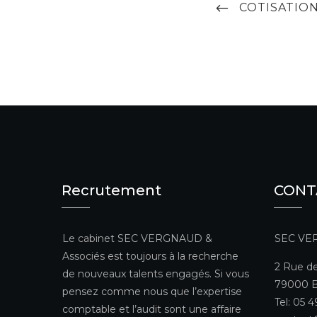
PREVIOUS
COTISATIO
de
POST
l’article
Recrutement
CONT
Le cabinet SEC VERGNAUD &
SEC VE
Associés est toujours à la recherche
2 Rue de
de nouveaux talents engagés. Si vous
79000 B
pensez comme nous que l’expertise
Tel: 05 
comptable et l’audit sont une affaire