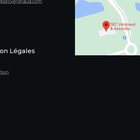
@secvergnaud.com
on Légales
tion