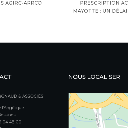
NEXT
NS AGIRC-ARRCO
PRESCRIPTION AC
POST
MAYOTTE : UN DÉLA
ACT
NOUS LOCALISER
RGNAUD & ASSOCIÉS
 l’Angélique
essines
49 04 48 00