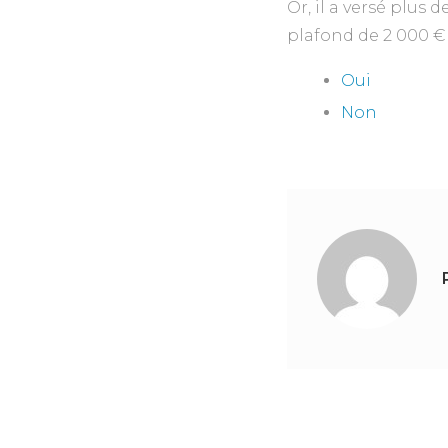
Or, il a versé plus
plafond de 2 000 €
Oui
Non
Navigation