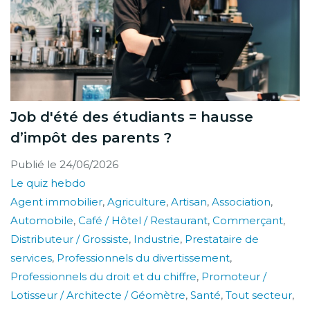
Job d'été des étudiants = hausse
d’impôt des parents ?
Publié le
24/06/2026
Le quiz hebdo
Agent immobilier
,
Agriculture
,
Artisan
,
Association
,
Automobile
,
Café / Hôtel / Restaurant
,
Commerçant
,
Distributeur / Grossiste
,
Industrie
,
Prestataire de
services
,
Professionnels du divertissement
,
Professionnels du droit et du chiffre
,
Promoteur /
Lotisseur / Architecte / Géomètre
,
Santé
,
Tout secteur
,