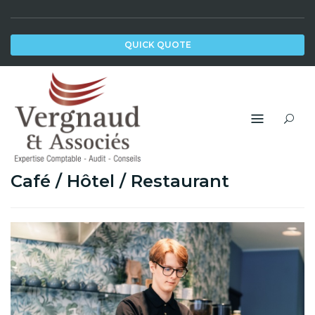
Skip
to
QUICK QUOTE
content
Café / Hôtel / Restaurant