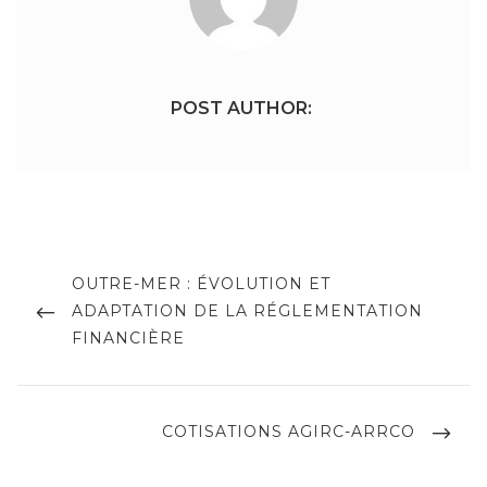
POST AUTHOR:
Navigation
de
PREVIOUS
OUTRE-MER : ÉVOLUTION ET
POST
ADAPTATION DE LA RÉGLEMENTATION
l’article
FINANCIÈRE
NEXT
COTISATIONS AGIRC-ARRCO
POST