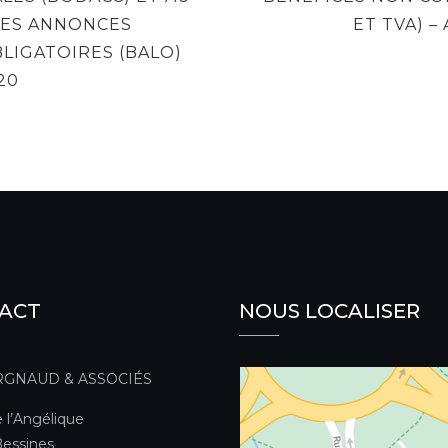
DES ANNONCES
ET TVA) –
LIGATOIRES (BALO)
20
ACT
NOUS LOCALISER
RGNAUD & ASSOCIÉS
 l’Angélique
essines