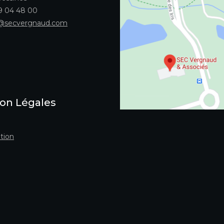
49 04 48 00
@secvergnaud.com
on Légales
tion