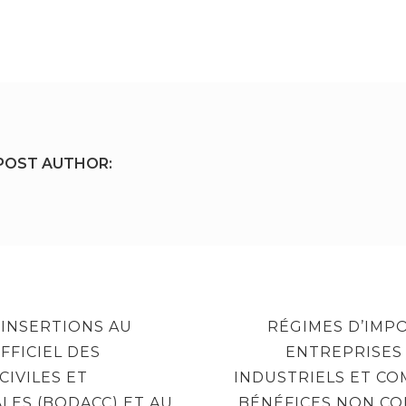
POST AUTHOR:
NEXT
 INSERTIONS AU
RÉGIMES D’IMP
POST
FFICIEL DES
ENTREPRISES 
IVILES ET
INDUSTRIELS ET CO
LES (BODACC) ET AU
BÉNÉFICES NON C