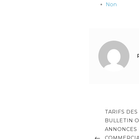
Non
Navigation
PREVIOUS
TARIFS DES
de
POST
BULLETIN O
l’article
ANNONCES C
COMMERCIA