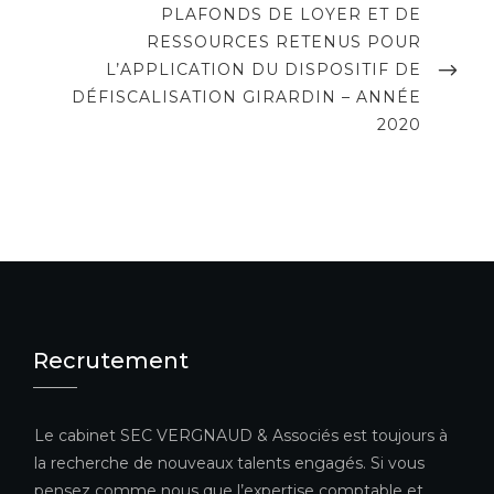
NEXT
PLAFONDS DE LOYER ET DE
POST
RESSOURCES RETENUS POUR
L’APPLICATION DU DISPOSITIF DE
DÉFISCALISATION GIRARDIN – ANNÉE
2020
Recrutement
Le cabinet SEC VERGNAUD & Associés est toujours à
la recherche de nouveaux talents engagés. Si vous
pensez comme nous que l’expertise comptable et