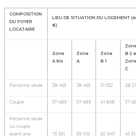
COMPOSITION
LIEU DE SITUATION DU LOGEMENT (e
DU FOYER
€)
LOCATAIRE
Zon
Zone
Zone
Zone
B 2 e
A bis
A
B 1
Zon
C
Personne seule
38 465
38 465
31 352
28 2
Couple
57 489
57 489
41 868
37 6
Personne seule
ou couple
ayant une
75 361
69 105
50 349
45 31