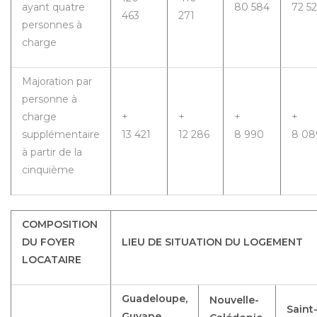
ayant quatre
80 584
72 5
463
271
personnes à
charge
Majoration par
personne à
charge
+
+
+
+
supplémentaire
13 421
12 286
8 990
8 08
à partir de la
cinquième
COMPOSITION
DU FOYER
LIEU DE SITUATION DU LOGEMENT
LOCATAIRE
Guadeloupe,
Nouvelle-
Saint
Guyane,