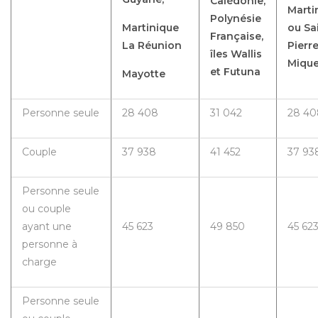
Calédonie,
Marti
Polynésie
Martinique
ou Sa
Française,
La Réunion
Pierre
îles Wallis
Miqu
et Futuna
Mayotte
Personne seule
28 408
31 042
28 4
Couple
37 938
41 452
37 93
Personne seule
ou couple
ayant une
45 623
49 850
45 62
personne à
charge
Personne seule