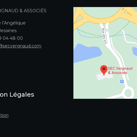
RGNAUD & ASSOCIÉS
 l’Angélique
essines
49 04 48 00
@secvergnaud.com
on Légales
tion