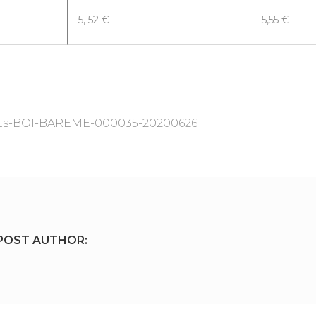
5, 52 €
5,55 €
ts-BOI-BAREME-000035-20200626
POST AUTHOR: