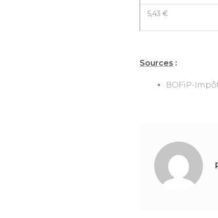
5,43 €
Sources
:
BOFiP-Impô