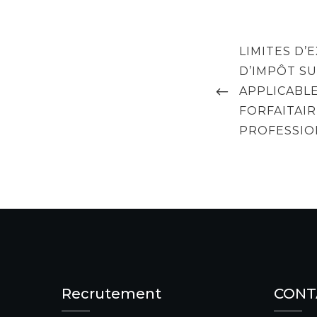
Navigation
PREVIOUS
LIMITES D
de
POST
D’IMPÔT S
l’article
APPLICABL
FORFAITAIR
PROFESSIO
Recrutement
CONT