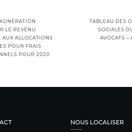
NEXT
’EXONÉRATION
TABLEAU DES C
POST
UR LE REVENU
SOCIALES D
E AUX ALLOCATIONS
AVOCATS –
ES POUR FRAIS
NNELS POUR 2020
ACT
NOUS LOCALISER