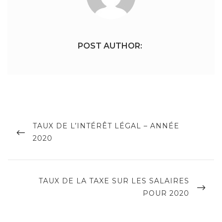
POST AUTHOR:
Navigation
de
PREVIOUS
TAUX DE L’INTÉRÊT LÉGAL – ANNÉE
POST
2020
l’article
NEXT
TAUX DE LA TAXE SUR LES SALAIRES
POST
POUR 2020