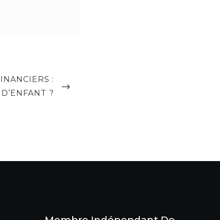
INANCIERS :
 D’ENFANT ?
Membre Indépendant De