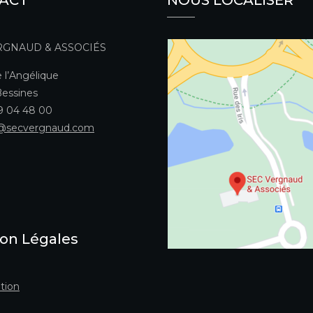
RGNAUD & ASSOCIÉS
 l’Angélique
essines
49 04 48 00
@secvergnaud.com
on Légales
tion