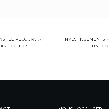
NEXT
S : LE RECOURS À
INVESTISSEMENTS F
POST
PARTIELLE EST
UN JEU
ACT
NOUS LOCALISER