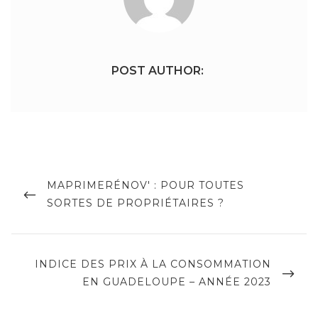
POST AUTHOR:
Navigation
de
PREVIOUS
MAPRIMERÉNOV' : POUR TOUTES
POST
SORTES DE PROPRIÉTAIRES ?
l’article
NEXT
INDICE DES PRIX À LA CONSOMMATION
POST
EN GUADELOUPE – ANNÉE 2023