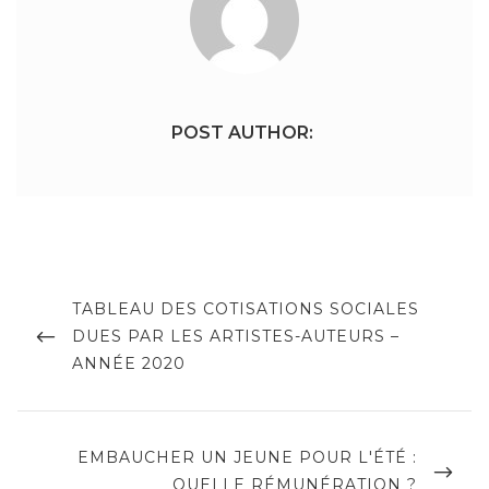
POST AUTHOR:
Navigation
de
PREVIOUS
TABLEAU DES COTISATIONS SOCIALES
POST
DUES PAR LES ARTISTES-AUTEURS –
l’article
ANNÉE 2020
NEXT
EMBAUCHER UN JEUNE POUR L'ÉTÉ :
POST
QUELLE RÉMUNÉRATION ?