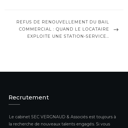
NEXT
REFUS DE RENOUVELLEMENT DU BAIL
POST
COMMERCIAL : QUAND LE LOCATAIRE
EXPLOITE UNE STATION-SERVICE…
Recrutement
Le cabinet SEC VERGNAUD & Associés est toujours à
la recherche de nouveaux talents engagés. Si vous