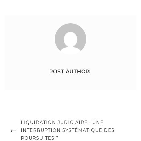
POST AUTHOR:
Navigation
de
PREVIOUS
LIQUIDATION JUDICIAIRE : UNE
POST
INTERRUPTION SYSTÉMATIQUE DES
l’article
POURSUITES ?