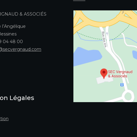
RGNAUD & ASSOCIÉS
 l’Angélique
essines
49 04 48 00
@secvergnaud.com
on Légales
tion