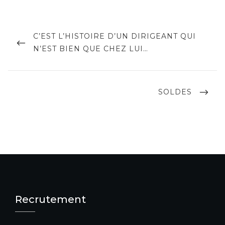
Navigation
de
PREVIOUS
C’EST L’HISTOIRE D’UN DIRIGEANT QUI
POST
N’EST BIEN QUE CHEZ LUI…
l’article
NEXT
SOLDES
POST
Recrutement