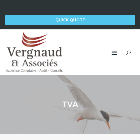
Skip
to
QUICK QUOTE
content
TVA