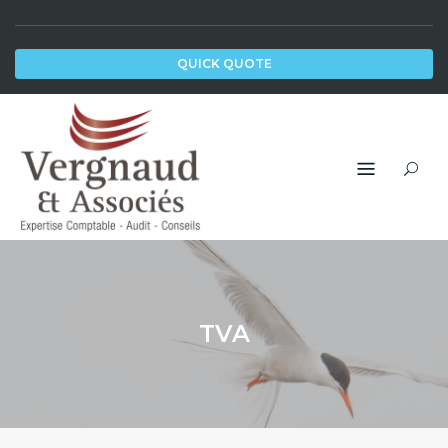
Skip
to
QUICK QUOTE
content
TVA