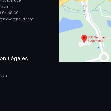
 l’Angélique
essines
49 04 48 00
@secvergnaud.com
on Légales
tion