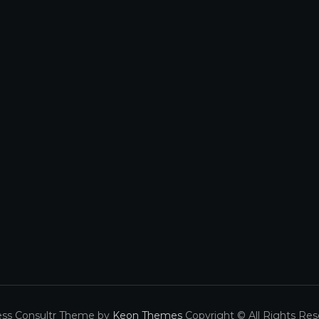
ess Consultr Theme by
Keon Themes
Copyright © All Rights Res