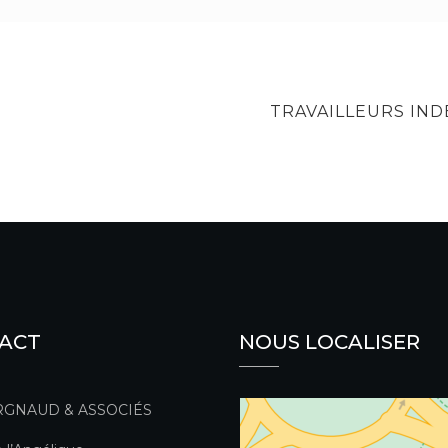
NEXT
TRAVAILLEURS IN
POST
ACT
NOUS LOCALISER
RGNAUD & ASSOCIÉS