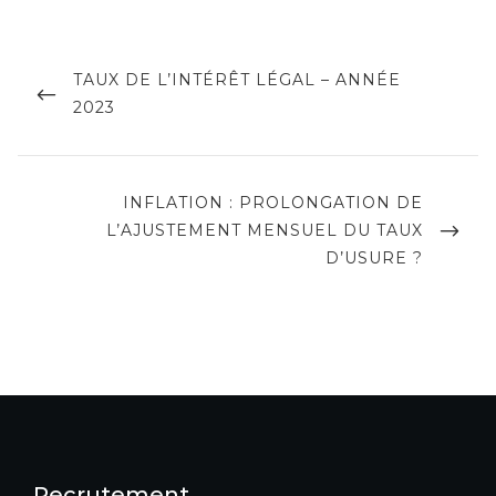
Navigation
de
PREVIOUS
TAUX DE L’INTÉRÊT LÉGAL – ANNÉE
POST
2023
l’article
NEXT
INFLATION : PROLONGATION DE
POST
L’AJUSTEMENT MENSUEL DU TAUX
D’USURE ?
Recrutement