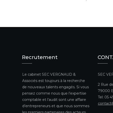
l’article
Recrutement
CONT
Le cabinet SEC VERGNAUD &
SEC VE
Associés est toujours à la recherche
2 Rue de
de nouveaux talents engagés. Si vous
79000 B
pensez comme nous que l’expertise
Tel: 05 
comptable et l’audit sont une affaire
contact
d’entrepreneurs et que nous sommes
les premiers partenaires des acteurs