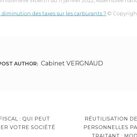
nistérielle Woerth du 11 janvier 2022, Assemblée nati
 diminution des taxes sur les carburants ?
© Copyrigh
Cabinet VERGNAUD
POST AUTHOR:
NEXT
ISCAL : QUI PEUT
RÉUTILISATION D
POST
ER VOTRE SOCIÉTÉ
PERSONNELLES PA
TRAITANT : MO