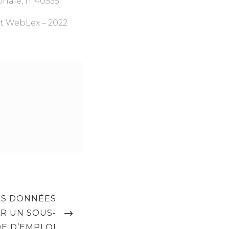
onale, n°40535
t WebLex – 2022
ES DONNÉES
R UN SOUS-
DE D’EMPLOI