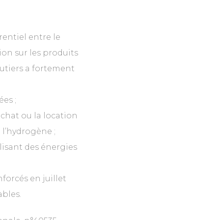
entiel entre le
on sur les produits
outiers a fortement
ées ;
achat ou la location
 l’hydrogène ;
lisant des énergies
forcés en juillet
ables.