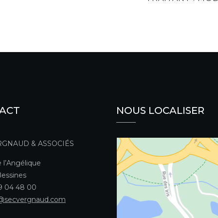
ACT
NOUS LOCALISER
RGNAUD & ASSOCIÉS
 l’Angélique
essines
49 04 48 00
@secvergnaud.com