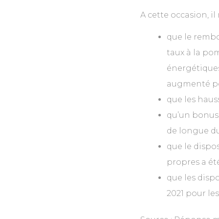
A cette occasion, il 
que le rembo
taux à la po
énergétiques
augmenté pou
que les hauss
qu’un bonus 
de longue du
que le dispo
propres a ét
que les dispo
2021 pour les