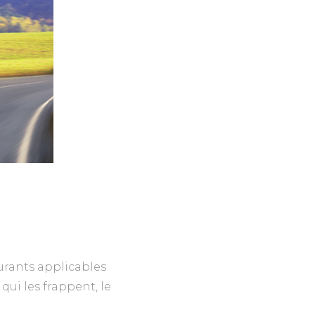
rburants applicables
ui les frappent, le