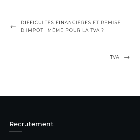
Navigation
de
PREVIOUS
DIFFICULTÉS FINANCIÈRES ET REMISE
POST
D'IMPÔT : MÊME POUR LA TVA ?
l’article
NEXT
TVA
POST
Recrutement