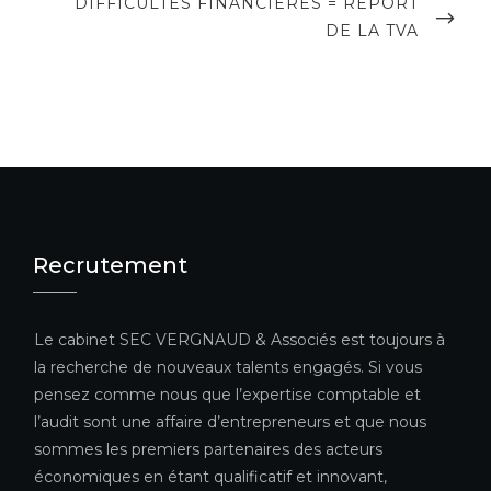
NEXT
DIFFICULTÉS FINANCIÈRES = REPORT
POST
DE LA TVA
Recrutement
Le cabinet SEC VERGNAUD & Associés est toujours à
la recherche de nouveaux talents engagés. Si vous
pensez comme nous que l’expertise comptable et
l’audit sont une affaire d’entrepreneurs et que nous
sommes les premiers partenaires des acteurs
économiques en étant qualificatif et innovant,