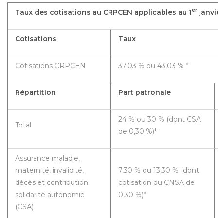
er
Taux des cotisations au CRPCEN applicables au 1
janvi
Cotisations
Taux
Cotisations CRPCEN
37,03 % ou 43,03 % *
Répartition
Part patronale
24 % ou 30 % (dont CSA
Total
de 0,30 %)*
Assurance maladie,
maternité, invalidité,
7,30 % ou 13,30 % (dont
décès et contribution
cotisation du CNSA de
solidarité autonomie
0,30 %)*
(CSA)