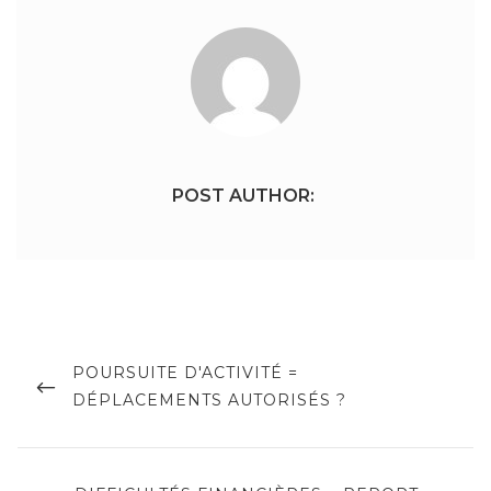
POST AUTHOR:
Navigation
de
PREVIOUS
POURSUITE D'ACTIVITÉ =
POST
DÉPLACEMENTS AUTORISÉS ?
l’article