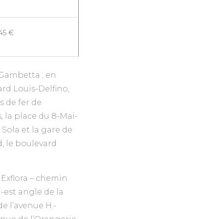
45 €
 Gambetta ; en
vard Louis-Delfino,
s de fer de
, la place du 8-Mai-
 Sola et la gare de
d, le boulevard
 Exflora – chemin
-est angle de la
e l’avenue H.-