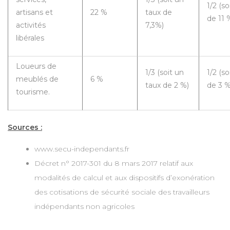
1/2 (so
artisans et
22 %
taux de
de 11 
activités
7,3%)
libérales
Loueurs de
1/3 (soit un
1/2 (so
meublés de
6 %
taux de 2 %)
de 3 %
tourisme.
Sources :
www.secu-independants.fr
Décret n° 2017-301 du 8 mars 2017 relatif aux
modalités de calcul et aux dispositifs d’exonération
des cotisations de sécurité sociale des travailleurs
indépendants non agricoles