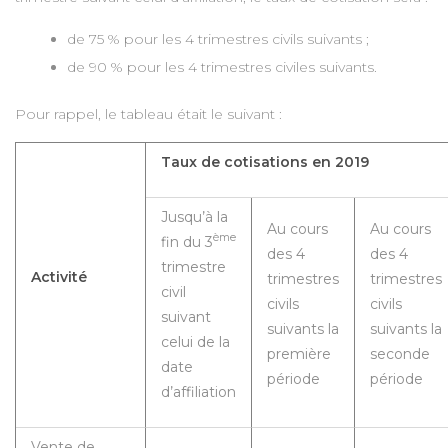
de 75 % pour les 4 trimestres civils suivants ;
de 90 % pour les 4 trimestres civiles suivants.
Pour rappel, le tableau était le suivant :
Taux de cotisations en 2019
Jusqu’à la
Au cours
Au cours
ème
fin du 3
des 4
des 4
trimestre
Activité
trimestres
trimestres
civil
civils
civils
suivant
suivants la
suivants la
celui de la
première
seconde
date
période
période
d’affiliation
Vente de