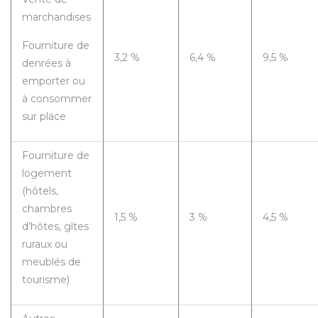
marchandises
Fourniture de
3,2 %
6,4 %
9,5 %
denrées à
emporter ou
à consommer
sur place
Fourniture de
logement
(hôtels,
chambres
1,5 %
3 %
4,5 %
d’hôtes, gîtes
ruraux ou
meublés de
tourisme)