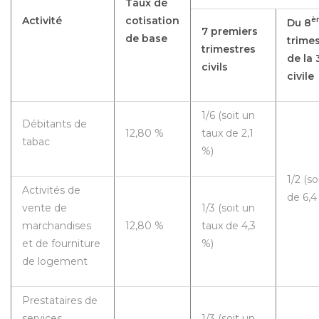
Taux de
Activité
cotisation
è
Du 8
7 premiers
de base
trimes
trimestres
de la 
civils
civile
1/6 (soit un
Débitants de
12,80 %
taux de 2,1
tabac
%)
1/2 (so
Activités de
de 6,4
vente de
1/3 (soit un
marchandises
12,80 %
taux de 4,3
et de fourniture
%)
de logement
Prestataires de
services,
1/3 (soit un