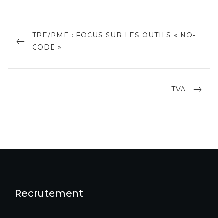
Navigation
de
PREVIOUS
TPE/PME : FOCUS SUR LES OUTILS « NO-
POST
CODE »
l’article
NEXT
TVA
POST
Recrutement