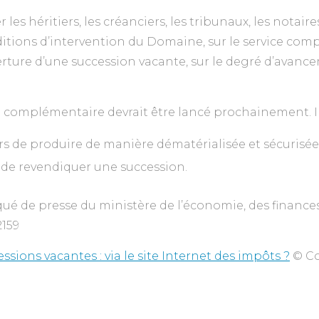
 les héritiers, les créanciers, les tribunaux, les notaire
ditions d’intervention du Domaine, sur le service comp
uverture d’une succession vacante, sur le degré d’avanc
e complémentaire devrait être lancé prochainement. Il
rs de produire de manière dématérialisée et sécurisée 
s de revendiquer une succession.
é de presse du ministère de l’économie, des finances 
2159
sions vacantes : via le site Internet des impôts ?
© Co