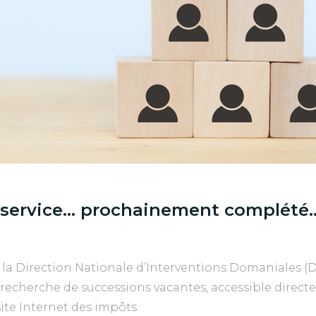
service… prochainement complété
 la Direction Nationale d’Interventions Domaniales (
a recherche de successions vacantes, accessible direc
site Internet des impôts.