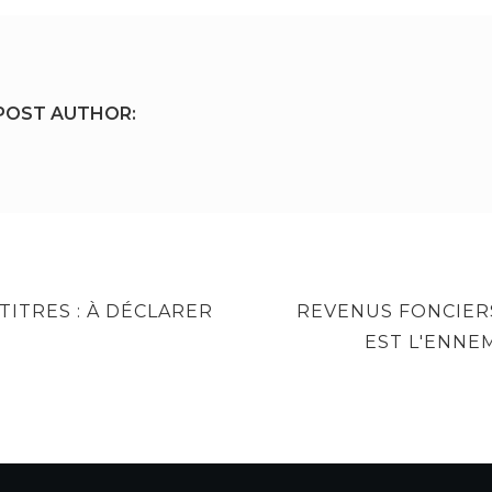
POST AUTHOR:
NEXT
TITRES : À DÉCLARER
REVENUS FONCIERS
POST
EST L'ENNEM