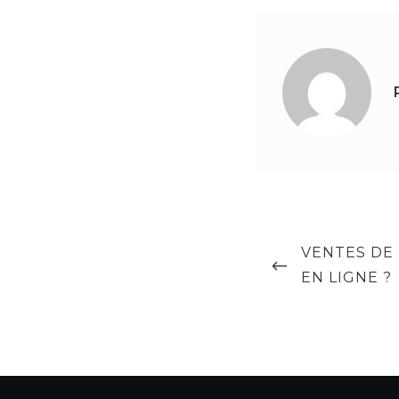
Navigation
PREVIOUS
VENTES DE 
de
POST
EN LIGNE ?
l’article