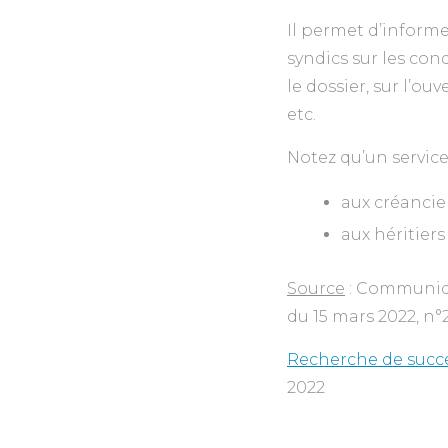
Il permet d’informer
syndics sur les con
le dossier, sur l’o
etc.
Notez qu’un servic
aux créancie
aux héritier
Source
: Communiqu
du 15 mars 2022, n°
Recherche de succes
2022