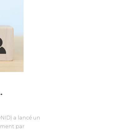
…
DNID) a lancé un
tement par