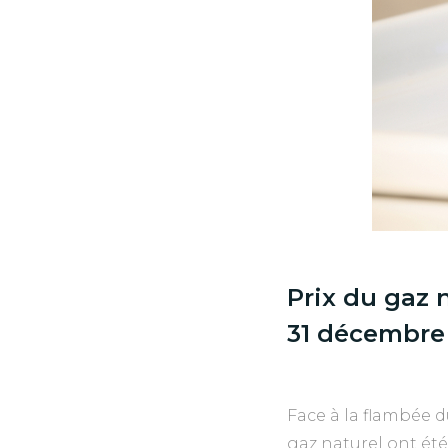
Prix du gaz n
31 décembre
Face à la flambée d
gaz naturel ont été