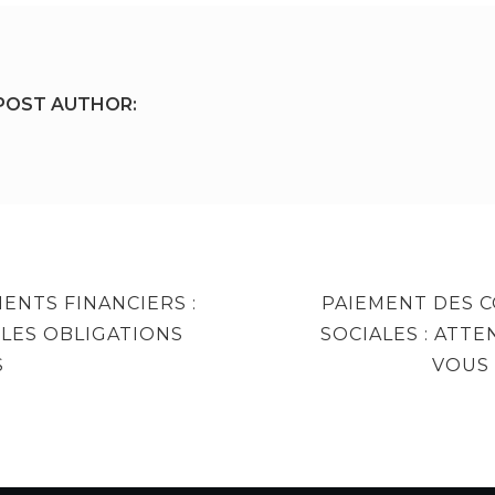
POST AUTHOR:
NEXT
ENTS FINANCIERS :
PAIEMENT DES C
POST
 LES OBLIGATIONS
SOCIALES : ATTE
S
VOUS 