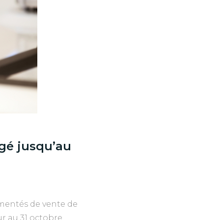
ngé jusqu’au
ementés de vente de
ur au 31 octobre