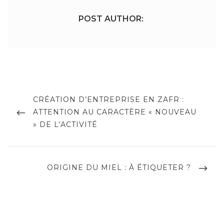
POST AUTHOR:
Navigation
de
PREVIOUS
CRÉATION D’ENTREPRISE EN ZAFR :
POST
ATTENTION AU CARACTÈRE « NOUVEAU
l’article
» DE L’ACTIVITÉ
NEXT
ORIGINE DU MIEL : À ÉTIQUETER ?
POST