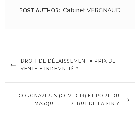
Cabinet VERGNAUD
POST AUTHOR:
Navigation
de
PREVIOUS
DROIT DE DÉLAISSEMENT = PRIX DE
POST
VENTE + INDEMNITÉ ?
l’article
NEXT
CORONAVIRUS (COVID-19) ET PORT DU
POST
MASQUE : LE DÉBUT DE LA FIN ?