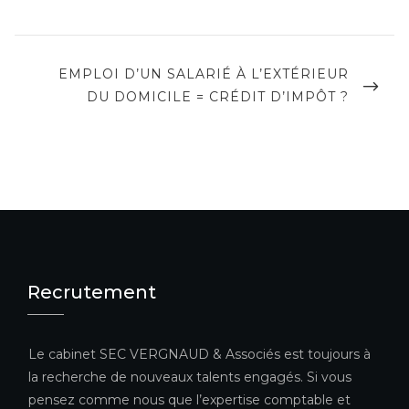
NEXT
EMPLOI D’UN SALARIÉ À L’EXTÉRIEUR
POST
DU DOMICILE = CRÉDIT D’IMPÔT ?
Recrutement
Le cabinet SEC VERGNAUD & Associés est toujours à
la recherche de nouveaux talents engagés. Si vous
pensez comme nous que l’expertise comptable et