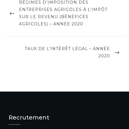
de
PREVIOUS
RÉGIMES D’IMPOSITION DES
POST
ENTREPRISES AGRICOLES À L’IMPÔT
l’article
SUR LE REVENU (BÉNÉFICES
AGRICOLES) – ANNÉE 2020
NEXT
TAUX DE L’INTÉRÊT LÉGAL – ANNÉE
POST
2020
Recrutement