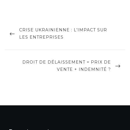
Navigation
de
PREVIOUS
CRISE UKRAINIENNE : L’IMPACT SUR
POST
LES ENTREPRISES
l’article
NEXT
DROIT DE DÉLAISSEMENT = PRIX DE
POST
VENTE + INDEMNITÉ ?