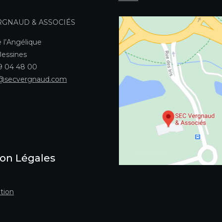
RGNAUD & ASSOCIÉS
 l’Angélique
essines
49 04 48 00
@secvergnaud.com
on Légales
tion