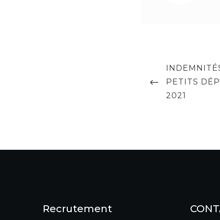
Navigation
PREVIOUS
INDEMNITÉ
de
POST
PETITS DÉ
l’article
2021
Recrutement
CONT