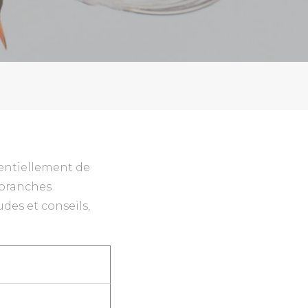
sentiellement de
s branches
des et conseils,