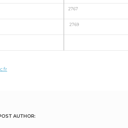
2767
2769
.fr
POST AUTHOR: