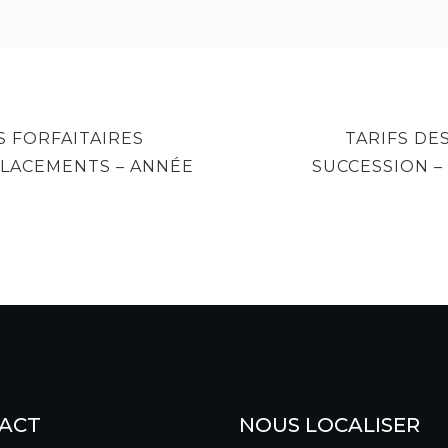
NEXT
S FORFAITAIRES
TARIFS DE
POST
PLACEMENTS – ANNÉE
SUCCESSION –
ACT
NOUS LOCALISER