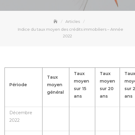
Articles
Indice du taux moyen des crédits immobiliers – Année
2022
Taux
Taux
Tau
Taux
moyen
moyen
moy
Période
moyen
sur 15
sur 20
sur 
général
ans
ans
ans
Décembre
2022