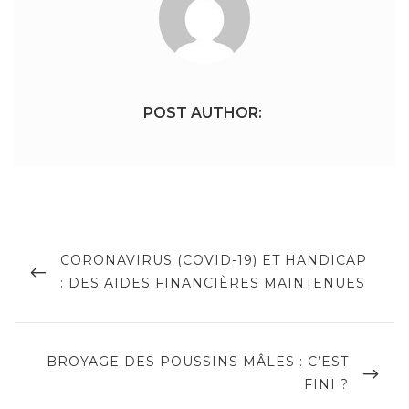
POST AUTHOR:
Navigation
de
PREVIOUS
CORONAVIRUS (COVID-19) ET HANDICAP
POST
: DES AIDES FINANCIÈRES MAINTENUES
l’article
NEXT
BROYAGE DES POUSSINS MÂLES : C’EST
POST
FINI ?