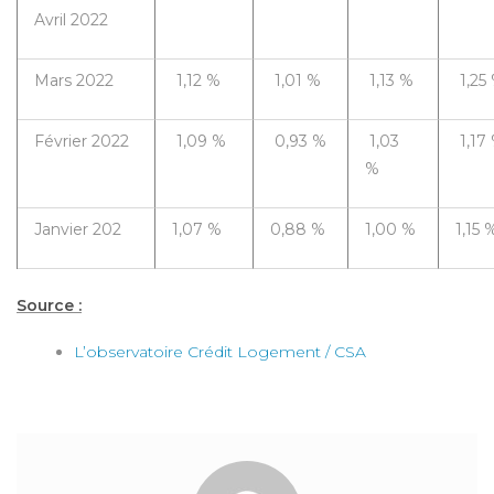
Avril 2022
Mars 2022
1,12 %
1,01 %
1,13 %
1,25
Février 2022
1,09 %
0,93 %
1,03
1,17
%
Janvier 202
1,07 %
0,88 %
1,00 %
1,15 
Source :
L’observatoire Crédit Logement / CSA