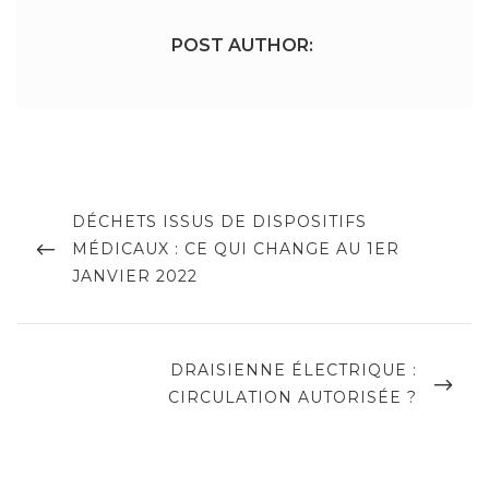
POST AUTHOR:
Navigation
de
PREVIOUS
DÉCHETS ISSUS DE DISPOSITIFS
POST
MÉDICAUX : CE QUI CHANGE AU 1ER
l’article
JANVIER 2022
NEXT
DRAISIENNE ÉLECTRIQUE :
POST
CIRCULATION AUTORISÉE ?