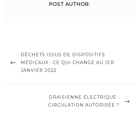
POST AUTHOR:
Navigation
de
PREVIOUS
DÉCHETS ISSUS DE DISPOSITIFS
POST
MÉDICAUX : CE QUI CHANGE AU 1ER
l’article
JANVIER 2022
NEXT
DRAISIENNE ÉLECTRIQUE :
POST
CIRCULATION AUTORISÉE ?