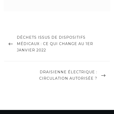
Navigation
de
PREVIOUS
DÉCHETS ISSUS DE DISPOSITIFS
POST
MÉDICAUX : CE QUI CHANGE AU 1ER
l’article
JANVIER 2022
NEXT
DRAISIENNE ÉLECTRIQUE :
POST
CIRCULATION AUTORISÉE ?