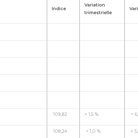
Variation
Indice
Var
trimestrielle
109,82
+ 1,5 %
+ 6
108,24
+ 1,0 %
+ 5