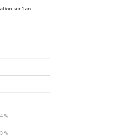
iation sur 1 an
,4 %
,0 %