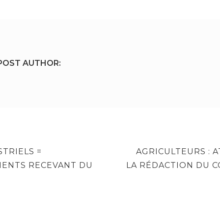
POST AUTHOR:
NEXT
STRIELS =
AGRICULTEURS : 
POST
MENTS RECEVANT DU
LA RÉDACTION DU 