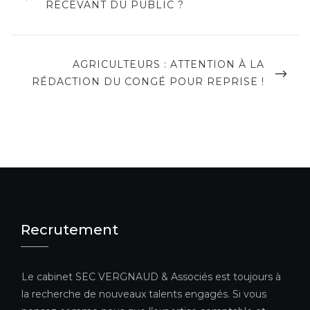
POST
RECEVANT DU PUBLIC ?
l’article
NEXT
AGRICULTEURS : ATTENTION À LA
POST
RÉDACTION DU CONGÉ POUR REPRISE !
Recrutement
Le cabinet SEC VERGNAUD & Associés est toujours à
la recherche de nouveaux talents engagés. Si vous