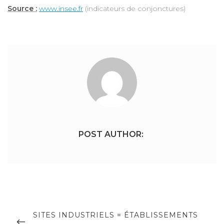
Source :
www.insee.fr
(indicateurs de conjonctures)
POST AUTHOR:
Navigation
de
PREVIOUS
SITES INDUSTRIELS = ÉTABLISSEMENTS