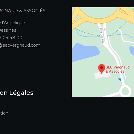
RGNAUD & ASSOCIÉS
 l’Angélique
essines
49 04 48 00
@secvergnaud.com
on Légales
tion