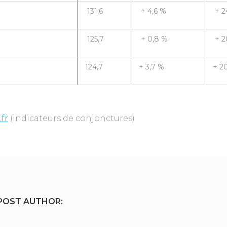
131,6
+ 4,6 %
+ 2
125,7
+ 0,8 %
+ 2
124,7
+ 3,7 %
+ 2
fr
(indicateurs de conjonctures)
POST AUTHOR: