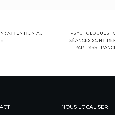
NEXT
N : ATTENTION AU
PSYCHOLOGUES : 
POST
E !
SÉANCES SONT R
PAR L’ASSURANC
ACT
NOUS LOCALISER