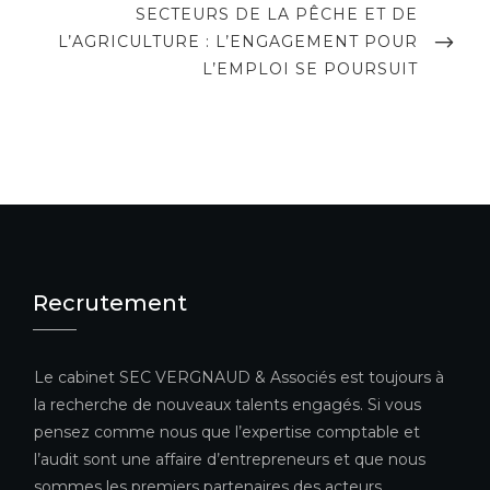
NEXT
SECTEURS DE LA PÊCHE ET DE
POST
L’AGRICULTURE : L’ENGAGEMENT POUR
L’EMPLOI SE POURSUIT
Recrutement
Le cabinet SEC VERGNAUD & Associés est toujours à
la recherche de nouveaux talents engagés. Si vous
pensez comme nous que l’expertise comptable et
l’audit sont une affaire d’entrepreneurs et que nous
sommes les premiers partenaires des acteurs