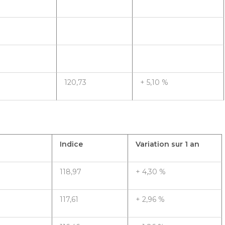
120,73
+ 5,10 %
Indice
Variation sur 1 an
118,97
+ 4,30 %
117,61
+ 2,96 %