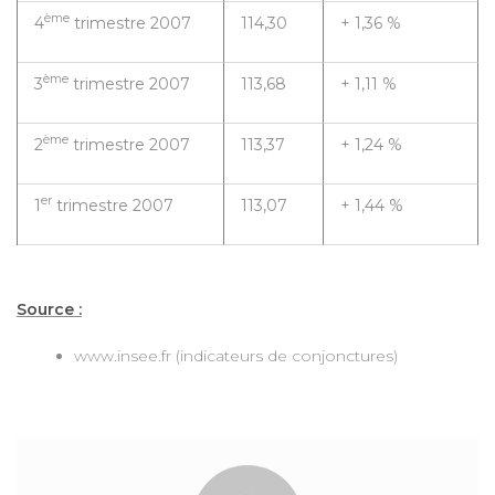
ème
4
trimestre 2007
114,30
+ 1,36 %
ème
3
trimestre 2007
113,68
+ 1,11 %
ème
2
trimestre 2007
113,37
+ 1,24 %
er
1
trimestre 2007
113,07
+ 1,44 %
Source :
www.insee.fr (indicateurs de conjonctures)