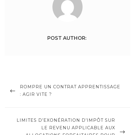
POST AUTHOR:
Navigation
de
PREVIOUS
ROMPRE UN CONTRAT APPRENTISSAGE
POST
: AGIR VITE ?
l’article
NEXT
LIMITES D’EXONÉRATION D’IMPÔT SUR
POST
LE REVENU APPLICABLE AUX