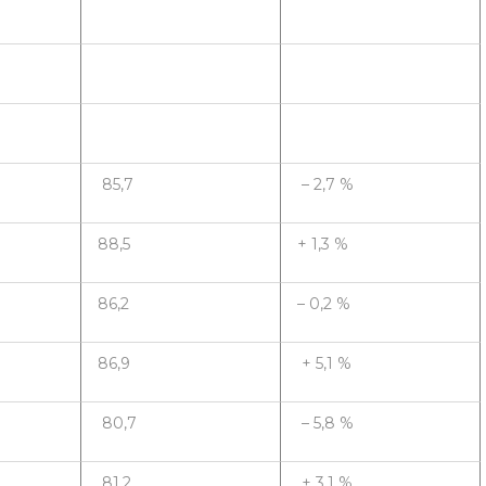
85,7
– 2,7 %
88,5
+ 1,3 %
86,2
– 0,2 %
86,9
+ 5,1 %
80,7
– 5,8 %
81,2
+ 3,1 %