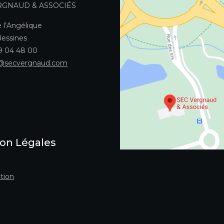
RGNAUD & ASSOCIÉS
 l’Angélique
essines
49 04 48 00
@secvergnaud.com
on Légales
tion