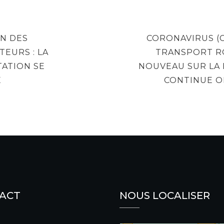
NEXT
N DES
CORONAVIRUS (C
POST
EURS : LA
TRANSPORT RO
ATION SE
NOUVEAU SUR LA
E
CONTINUE O
ACT
NOUS LOCALISER