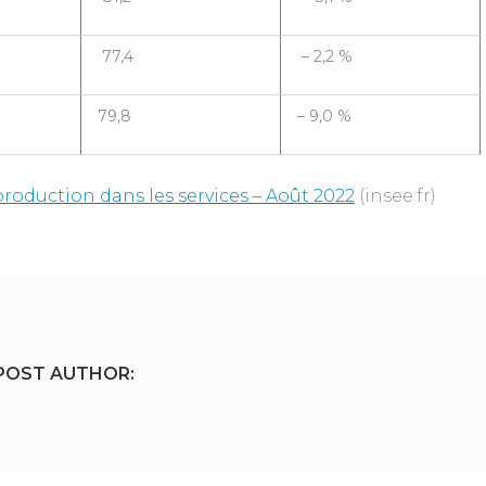
77,4
– 2,2 %
79,8
– 9,0 %
production dans les services – Août 2022
(insee.fr)
POST AUTHOR: