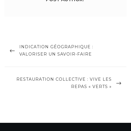
Navigation
de
PREVIOUS
INDICATION GÉOGRAPHIQUE :
POST
VALORISER UN SAVOIR-FAIRE
l’article
NEXT
RESTAURATION COLLECTIVE : VIVE LES
POST
REPAS « VERTS »