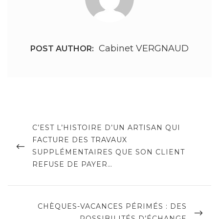
Cabinet VERGNAUD
POST AUTHOR:
Navigation
de
PREVIOUS
C’EST L’HISTOIRE D’UN ARTISAN QUI
POST
FACTURE DES TRAVAUX
l’article
SUPPLÉMENTAIRES QUE SON CLIENT
REFUSE DE PAYER…
NEXT
CHÈQUES-VACANCES PÉRIMÉS : DES
POST
POSSIBILITÉS D’ÉCHANGE