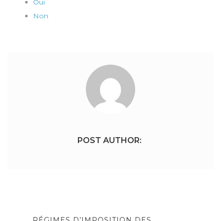
Oui
Non
POST AUTHOR:
Navigation
de
PREVIOUS
RÉGIMES D’IMPOSITION DES