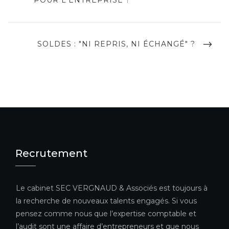
l’article
NEXT
SOLDES : "NI REPRIS, NI ÉCHANGÉ" ?
POST
Recrutement
Le cabinet SEC VERGNAUD & Associés est toujours à
la recherche de nouveaux talents engagés. Si vous
pensez comme nous que l’expertise comptable et
l’audit sont une affaire d’entrepreneurs et que nous