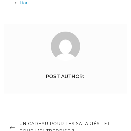
Non
POST AUTHOR:
Navigation
de
PREVIOUS
UN CADEAU POUR LES SALARIÉS… ET
POST
POUR L'ENTREPRISE ?