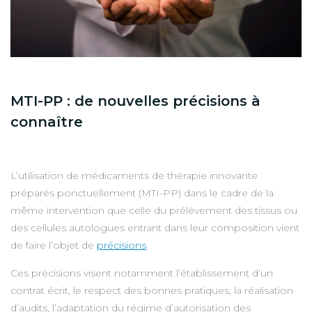
MTI-PP : de nouvelles précisions à
connaître
L’utilisation de médicaments de thérapie innovante
préparés ponctuellement (MTI-PP) dans le cadre de la
même intervention que celle du prélèvement des tissus ou
des cellules autologues entrant dans leur composition vient
de faire l’objet de
précisions
.
Ces précisions visent notamment l’établissement d’un
contrat écrit, le respect des bonnes pratiques, la réalisation
d’audits, l’adaptation du régime d’autorisation des