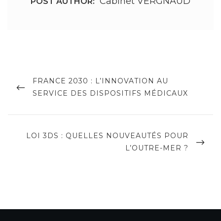
Cabinet VERGNAUD
POST AUTHOR:
Navigation
de
PREVIOUS
FRANCE 2030 : L’INNOVATION AU
POST
SERVICE DES DISPOSITIFS MÉDICAUX
l’article
NEXT
LOI 3DS : QUELLES NOUVEAUTÉS POUR
POST
L’OUTRE-MER ?