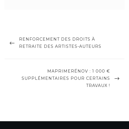
Navigation
de
PREVIOUS
RENFORCEMENT DES DROITS À
POST
RETRAITE DES ARTISTES-AUTEURS
l’article
NEXT
MAPRIMERÉNOV : 1 000 €
POST
SUPPLÉMENTAIRES POUR CERTAINS
TRAVAUX !