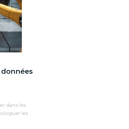
es données
er dans les
ologuer les