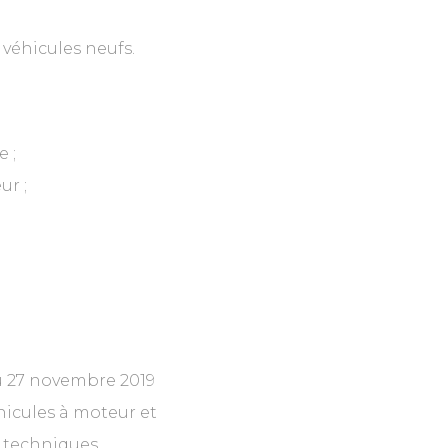
 véhicules neufs.
 ;
ur ;
u 27 novembre 2019
éhicules à moteur et
s techniques