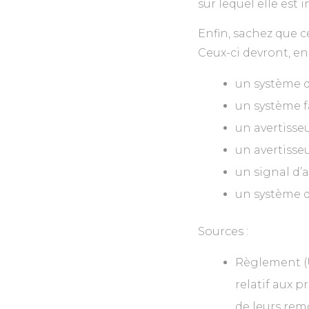
sur lequel elle est
Enfin, sachez que ce
Ceux-ci devront, e
un système d’
un système f
un avertisse
un avertisse
un signal d’a
un système d
Sources :
Règlement (U
relatif aux p
de leurs rem