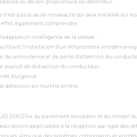
 installée ou de son propriétaire ou détenteur.
 n’est pas la seule nouveauté qui sera installée sur les
n effet, également comprendre :
adaptation intelligente de la vitesse ;
acilitant l’installation d’un éthylomètre antidémarrage
ur de somnolence et de perte d’attention du conducte
ur avancé de distraction du conducteur ;
rrêt d’urgence ;
e détection en marche arrière.
E) 2019/2144 du parlement européen et du conseil d
rescriptions applicables à la réception par type des v
orques, ainsi que des systèmes, composants et entité