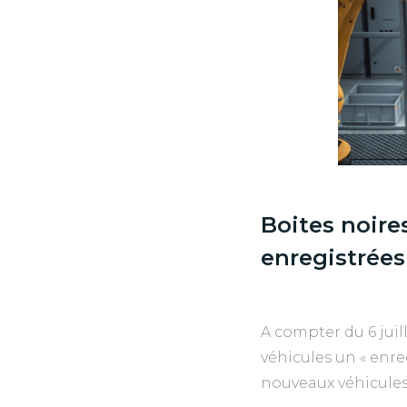
Boites noire
enregistrées
A compter du 6 juil
véhicules un « enr
nouveaux véhicules