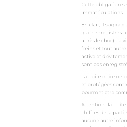
Cette obligation se
immatriculations.
En clair, il s’agira 
qui n’enregistrera 
après le choc) : la v
freins et tout aut
active et d’éviteme
sont pas enregistré
La boîte noire ne 
et protégées contre
pourront être comm
Attention : la boît
chiffres de la part
aucune autre inform