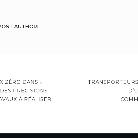
POST AUTHOR:
NEXT
X ZÉRO DANS «
TRANSPORTEURS 
POST
: DES PRÉCISIONS
D’
AVAUX À RÉALISER
COMM