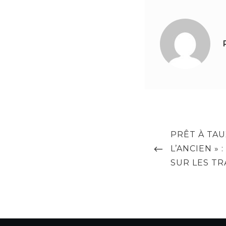
Navigation
PREVIOUS
PRÊT À TAU
de
POST
L’ANCIEN » 
l’article
SUR LES TR