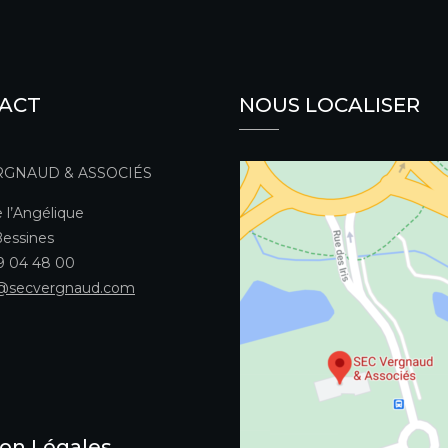
ACT
NOUS LOCALISER
RGNAUD & ASSOCIÉS
 l’Angélique
essines
49 04 48 00
@secvergnaud.com
on Légales