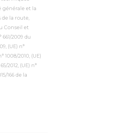
é générale et la
de la route,
u Conseil et
° 661/2009 du
9, (UE) n°
n° 1008/2010, (UE)
 65/2012, (UE) n°
015/166 de la