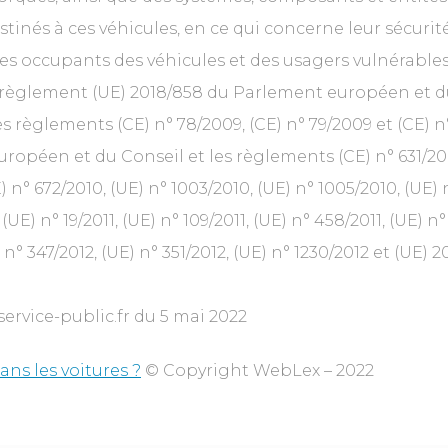
stinés à ces véhicules, en ce qui concerne leur sécurit
es occupants des véhicules et des usagers vulnérables 
 règlement (UE) 2018/858 du Parlement européen et d
s règlements (CE) n° 78/2009, (CE) n° 79/2009 et (CE) n
ropéen et du Conseil et les règlements (CE) n° 631/200
) n° 672/2010, (UE) n° 1003/2010, (UE) n° 1005/2010, (UE) 
(UE) n° 19/2011, (UE) n° 109/2011, (UE) n° 458/2011, (UE) n°
 n° 347/2012, (UE) n° 351/2012, (UE) n° 1230/2012 et (UE) 2
service-public.fr du 5 mai 2022
ans les voitures ?
© Copyright WebLex – 2022