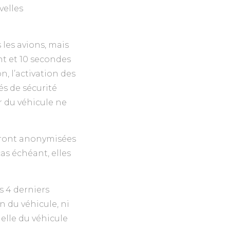
velles
s les avions, mais
nt et 10 secondes
on, l’activation des
s de sécurité
ur du véhicule ne
seront anonymisées
as échéant, elles
s 4 derniers
n du véhicule, ni
elle du véhicule