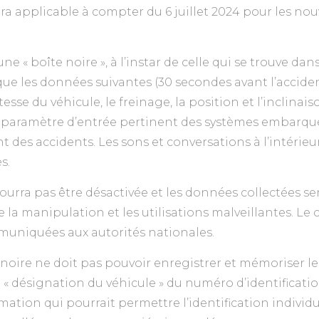
ra applicable à compter du 6 juillet 2024 pour les nou
d’une « boîte noire », à l’instar de celle qui se trouve dan
que les données suivantes (30 secondes avant l’accide
itesse du véhicule, le freinage, la position et l’inclinais
re paramètre d’entrée pertinent des systèmes embarqué
nt des accidents. Les sons et conversations à l’intérie
s.
pourra pas être désactivée et les données collectées 
 la manipulation et les utilisations malveillantes. Le c
uniquées aux autorités nationales.
e noire ne doit pas pouvoir enregistrer et mémoriser le
ie « désignation du véhicule » du numéro d’identificatio
ation qui pourrait permettre l’identification individu